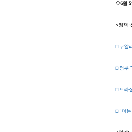
6
5
◇
월
<
·
정책
□
쿠알
□
정부
□
브라질
"
□
더는