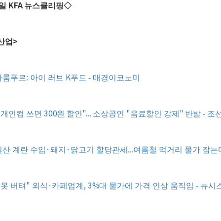
KFA
일
뉴스클리핑
◇
>
산업
:
K
라룸푸르
아이 러브
푸드 - 매경이코노미
"
300
"...
"
"
개인컵 쓰면
원 할인
소상공인
음료할인 강제
반발 - 조
·
·
...
산 계란 수입
돼지
닭고기 할당관세
여름철 먹거리 물가 잡는다
"
·
, 3%
 못 버텨
외식
카페업계
대 물가에 가격 인상 움직임 - 뉴시