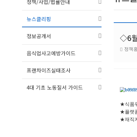
정책/사업/법률안내
뉴스클리핑
정보공개서
◇6월
정책
음식업사고예방가이드
프랜차이즈실태조사
4대 기초 노동질서 가이드
★
식품
★
플랫
★
재직