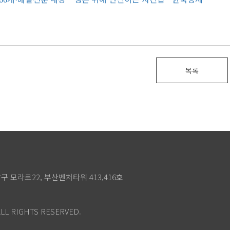
목록
상구 모라로22, 부산벤처타워 413,416호
LL RIGHTS RESERVED.