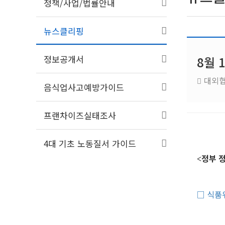
정책/사업/법률안내
뉴스클리핑
정보공개서
8월 
대외
음식업사고예방가이드
프랜차이즈실태조사
4대 기초 노동질서 가이드
정부 
<
□
식품