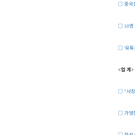
□
중국
□
명
10
□
유튜
'
업 계
<
>
□
사장
"
□
가맹
□
좌석