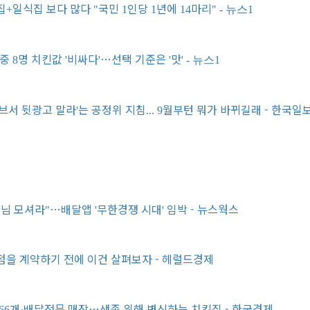
집
일식집 보다 많다
국민
인당
년에
마리
+
"
1
1
14
" - 뉴스1
 중
명 치킨값
비싸다
…
선택 기준은
맛
8
'
'
'
' - 뉴스1
브서 뒷광고 말라
는 공정위 지침
월부턴 뭐가 바뀌길래 - 한국일
'
... 9
님 모셔라
…
배달앱
무한경쟁 시대
임박 - 뉴스웍스
"
'
'
점을 계약하기 전에 이건 살펴보자 - 헤럴드경제
개
배달전문 매장
…
생존 위해 변신하는 치킨집 - 한국경제
66
·