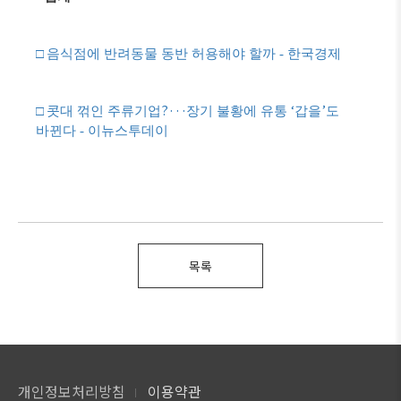
□
음식점에 반려동물 동반 허용해야 할까 - 한국경제
?···
‘
’
□
콧대 꺾인 주류기업
장기 불황에 유통
갑을
도
바뀐다 - 이뉴스투데이
목록
개인정보처리방침
이용약관