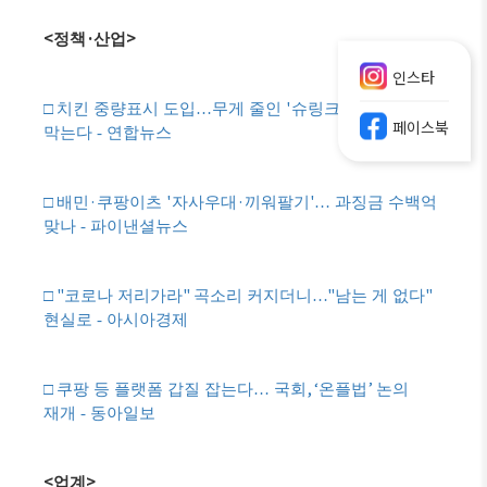
<
·
>
정책
산업
인스타
'
'
□
치킨 중량표시 도입
…
무게 줄인
슈링크플레이션
페이스북
막는다 - 연합뉴스
·
'
·
'
□
배민
쿠팡이츠
자사우대
끼워팔기
…
과징금 수백억
맞나 - 파이낸셜뉴스
"
"
"
"
□
코로나 저리가라
곡소리 커지더니
…
남는 게 없다
현실로 - 아시아경제
, ‘
’
□
쿠팡 등 플랫폼 갑질 잡는다
…
국회
온플법
논의
재개 - 동아일보
<
>
업계