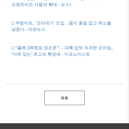
프랜차이즈 사용처 확대 - 뉴스1
, '
'
□
쿠팡이츠
조리대기
도입
…
음식 품질 잡고 취소율
낮춘다 - 이넷뉴스
“
100
”
,
□
올해
호점 정조준
…
대륙 입맛 저격한 요아정
‘
’
이유 있는
초고속 확장세 - 이코노미스트
목록