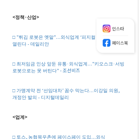
<
·
>
정책
산업
인스타
"
"
‘
AI’
□
튀김 로봇은 옛말
…
외식업계
피지컬
시대
페이스북
열린다 - 데일리안
·
"
·
□
최저임금 인상 앞둔 유통
외식업계
…
키오스크
서빙
" - 조선비즈
로봇으로는 못 버틴다
‘
’
,
□
가맹계약 전
선임대차
꼼수 막는다
…
이강일 의원
개정안 발의 - 디지털데일리
<
>
업계
,
□
토스
농협목우촌에 페이스페이 도입
…
외식