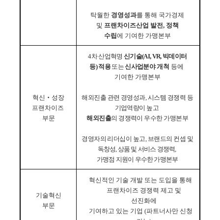
탁월한
경영성과
를 통해 국가경제
및
프랜차이즈산업 발전
,
정책
수립
에
기여한 가맹본부
4
차 산업혁명
신기술
(AI, VR,
빅데이터
등
)
적용
또는
신사업분야
개척
등에
기여한 가맹본부
혁신
‧
성장
해외진출 관련 경영성과
,
시스템 경쟁력 등
프랜차이즈
기업역량이 높고
부문
해외진출
의 경쟁력이 우수한 가맹본부
경영자의 리더십이 높고
,
브랜드의 컨셉
및
독창성
,
상품 및 서비스 경쟁력
,
가맹점 지원이 우수한 가맹본부
혁신적인 기술 개발 또는 도입을 통해
프랜차이즈 경쟁력 제고 및
기술혁신
선진화에
부문
기여하고 있는 기업
(
파트너사만 신청