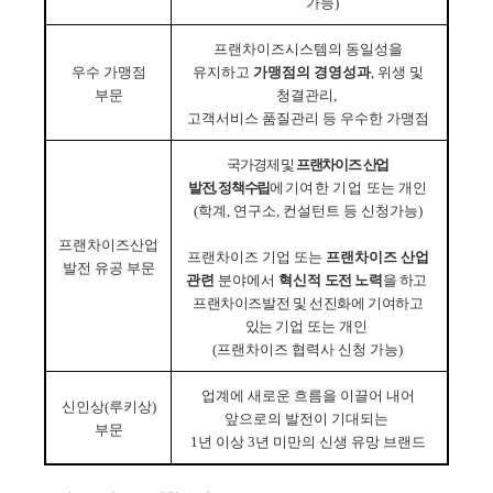
가능
)
프랜차이즈시스템의 동일성을
우수 가맹점
유지하고
가맹점의 경영성과
,
위생 및
부문
청결관리
,
고객서비스 품질관리 등 우수한 가맹점
국가경제 및
프랜차이즈 산업
발전
,
정책수립
에
기여한 기업 또는
개인
(
학계
,
연구소
,
컨설턴트 등 신청가능
)
프랜차이즈산업
프랜차이즈 기업 또는
프랜차이즈 산업
발전 유공 부문
관련
분야에서
혁신적
도전 노력
을 하고
프랜차이즈발전 및 선진화에 기여하고
있는 기업
또는 개인
(
프랜차이즈 협력사 신청 가능
)
업계에 새로운 흐름을 이끌어 내어
신인상
(
루키상
)
앞으로의 발전이 기대되는
부문
1
년 이상
3
년 미만의 신생 유망 브랜드