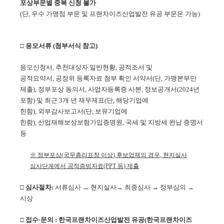
포상부문별 중복 신청 불가
(
단
,
우수 가맹점 부문 및 프랜차이즈산업발전 유공 부문은 가능
)
□
응모서류 (첨부서식 참고)
응모신청서
,
추천대상자 일반현황
,
공적조서 및
공적요약서
,
공정위 등록자료 첨부 확인 서약서
(
단
,
가맹본부만
제출
),
정부포상 동의서
,
사업자등록증 사본
,
정보공개서
(2024
년
포함
)
및 최근
3
개 년 재무제표
(
단
,
해당기업에
한함
),
외부감사보고서
(
단
,
보유기업에
한함
),
산업재해보상보험가입증명원
,
국세 및 지방세 완납 증명서
등
※
정부포상
(
국무총리표창 이상
)
후보업체의 경우
,
현지실사
심사단계에서 공적증빙자료
(PPT
등
)
제출
□
심사절차
:
서류심사
→
현지실사
→
최종심사
→ 정부심의
→
시상
□
접수
·
문의
:
한국프랜차이즈산업발전 유공
(
한국프랜차이즈