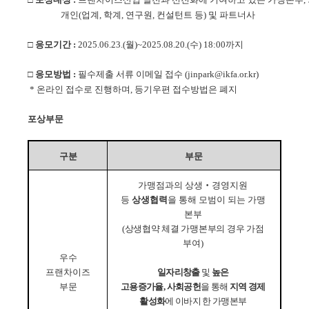
개인(업계, 학계, 연구원, 컨설턴트 등) 및 파트너사
□ 응모기간 :
2025.06.23.(월)~2025.08.20.(수) 18:00까지
□ 응모방법 :
필수제출 서류 이메일 접수
(
jinpark@ikfa.or.kr)
* 온라인 접수로 진행하며, 등기우편 접수방법은 폐지
포상부문
구분
부문
가맹점과의 상생
‧
경영지원
등
상생협력
을 통해 모범이 되는 가맹
본부
(
상생협약 체결 가맹본부의 경우 가점
부여
)
우수
프랜차이즈
일자리창출
및
높은
부문
고용증가율
,
사회공헌
을 통해
지역 경제
활성화
에 이바지 한 가맹본부