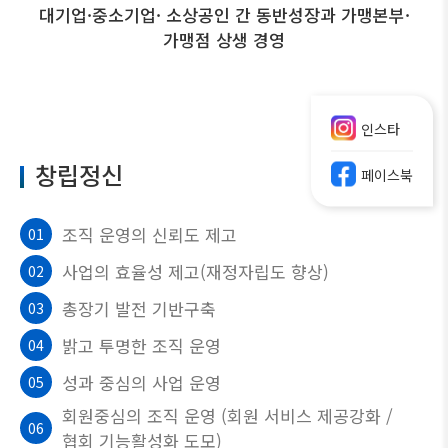
대기업·중소기업· 소상공인 간 동반성장과 가맹본부·
가맹점 상생 경영
인스타
창립정신
페이스북
조직 운영의 신뢰도 제고
01
사업의 효율성 제고(재정자립도 향상)
02
총장기 발전 기반구축
03
밝고 투명한 조직 운영
04
성과 중심의 사업 운영
05
회원중심의 조직 운영 (회원 서비스 제공강화 /
06
협회 기능활성화 도모)