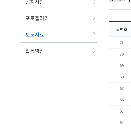
공지사항
포토갤러리
글번호
보도자료
71
활동영상
70
69
68
67
66
65
64