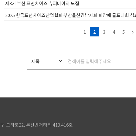
제3기 부산 프랜차이즈 슈퍼바이저 모집
2025 한국프랜차이즈산업협회 부산울산경남지회 회장배 골프대회 성
1
2
3
4
5
상구 모라로22, 부산벤처타워 413,416호