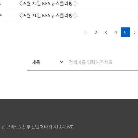
5
◇5월 22일 KFA 뉴스클리핑◇
4
◇5월 21일 KFA 뉴스클리핑◇
1
2
3
4
5
상구 모라로22, 부산벤처타워 413,416호