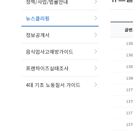
정책/사업/법률안내
뉴스클리핑
글번
정보공개서
138
음식업사고예방가이드
138
138
프랜차이즈실태조사
138
4대 기초 노동질서 가이드
137
137
137
137