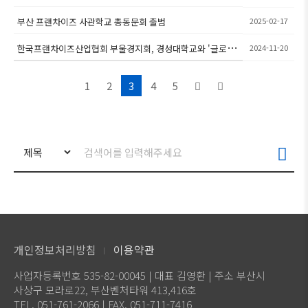
부산 프랜차이즈 사관학교 총동문회 출범
2025-02-17
한국프랜차이즈산업협회 부울경지회, 경성대학교와 '글로벌
2024-11-20
산학협력 업무 협약' 체결
1
2
3
4
5
개인정보처리방침
이용약관
사업자등록번호 535-82-00045 | 대표 김영환 | 주소 부산시
사상구 모라로22, 부산벤처타워 413,416호
TEL. 051-761-2066 | FAX. 051-711-7416